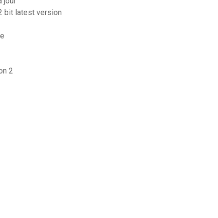
 jour
 bit latest version
ve
on 2