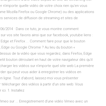
ger n’importe quelle vidéo de votre choix rien qu’en vous
mme Mozilla Firefox ou Google Chrome) ou des applications
es services de diffusion de streaming et sites de
06/2014 · Dans ce tuto, je vous montre comment
r vos site favoris ainsi que sur facebook, youtube liens :
 Edge et Firefox ... Comment faire pour que le bouton
x, Edge ou Google Chrome ? Au lieu du bouton «
-dessus de la vidéo que vous regardez, dans Firefox, Edge
it bouton déroulant en haut de votre navigateur dès qu'il
charger les vidéos sur n'importe quel site web La première
rder qui peut vous aider à enregistrer les vidéos en
 en ligne. Tout d’abord, laissez-moi vous présenter
télécharger des vidéos à partir d’un site web: Vous
ci. 1. Installez
imeo sur ... Enregistrement d’une vidéo Vimeo avec un