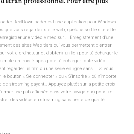
d’écran professionnel. Pour être plus
loader RealDownloader est une application pour Windows
s que vous regardez sur le web, quelque soit le site et le
 enregistrer une vidéo Vimeo sur ... Enregistrement d’une
lement des sites Web tiers qui vous permettent d’entrer
ur votre ordinateur et d’obtenir un lien pour télécharger le
 simple en trois étapes pour télécharger toute vidéo
regarder un film ou une série en ligne sans ... Si vous
r le bouton « Se connecter » ou « S’inscrire » où n’importe
ite de streaming payant… Appuyez plutôt sur la petite croix
fermer une pub affichée dans votre navigateur) pour lire
istrer des vidéos en streaming sans perte de qualité