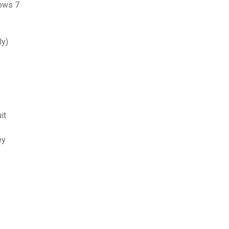
dows 7
ly)
it
ey