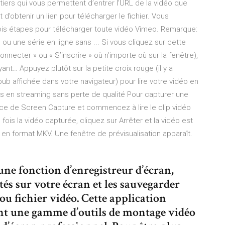
tiers qui vous permettent d’entrer l’URL de la vidéo que
 d’obtenir un lien pour télécharger le fichier. Vous
ois étapes pour télécharger toute vidéo Vimeo. Remarque:
u une série en ligne sans ... Si vous cliquez sur cette
onnecter » ou « S’inscrire » où n’importe où sur la fenêtre),
nt… Appuyez plutôt sur la petite croix rouge (il y a
b affichée dans votre navigateur) pour lire votre vidéo en
éos en streaming sans perte de qualité Pour capturer une
face de Screen Capture et commencez à lire le clip vidéo
is la vidéo capturée, cliquez sur Arrêter et la vidéo est
en format MKV. Une fenêtre de prévisualisation apparaît.
une fonction d’enregistreur d’écran,
tés sur votre écran et les sauvegarder
u fichier vidéo. Cette application
ent une gamme d’outils de montage vidéo