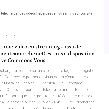
 télécharger des vidéos hébergées en streaming sur vos site
svolant.net
r une vidéo en streaming » issu de
tcamarche.net) est mis à disposition
eative Commons.Vous
harger une video sur un site - L'autre façon d'enregistrer
C . Ce freeware permet de visualiser et d'enregistrer en
t installez Videolan VLC version 0.8.5 - Freeware -
layer. Cliquez sur comment télécharger n'importe quelle
ur n'importe quel site gratuitement télécharger n'importe
on: 4:12. Kamer Solution 8,279 views. 4:12. Tuto Télécharger
léchargement d’une vidéo depuis un site de streaming est