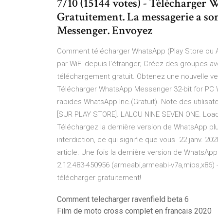
7/10 (15144 votes) - Télécharge
Gratuitement. La messagerie a s
Messenger. Envoyez
Comment télécharger WhatsApp (Play Store ou 
par WiFi depuis l'étranger; Créez des groupes av
téléchargement gratuit. Obtenez une nouvelle ve
Télécharger WhatsApp Messenger 32-bit for PC
rapides WhatsApp Inc.(Gratuit). Note des util
[SUR PLAY STORE]. LALOU NINE SEVEN ONE. Load
Téléchargez la dernière version de WhatsApp plus 
interdiction, ce qui signifie que vous 22 janv. 20
article. Une fois la dernière version de WhatsA
2.12.483-450956 (armeabi,armeabi-v7a,mips,x86)
télécharger gratuitement!
Comment telecharger ravenfield beta 6
Film de moto cross complet en francais 2020