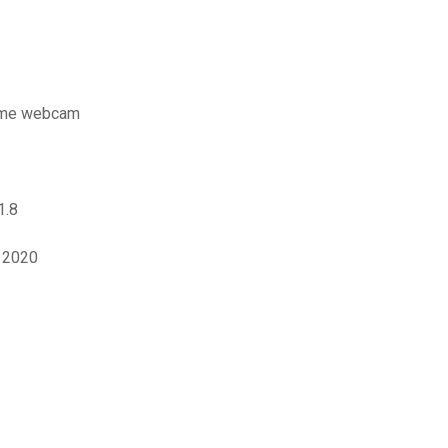
omme webcam
1.8
d 2020