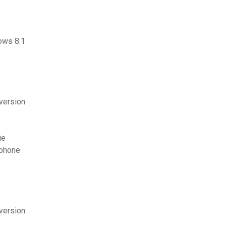
ows 8.1
 version
ie
iphone
 version