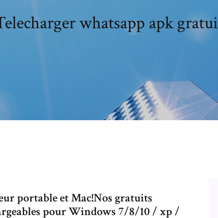
Telecharger whatsapp apk gratui
ur portable et Mac!Nos gratuits
rgeables pour Windows 7/8/10 / xp /