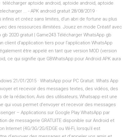
· télécharger aptoide android, aptoide android, aptoide
elecharger ... - APK android gratuit 28/08/2019 ·
finis et créez sans limites, d'un abri de fortune au plus
vec des ressources illimitées. Jouez en mode Créatif avec
p gb 2020 gratuit | Game243 Télécharger WhatsApp gb
 client d’application tiers pour l’application WhatsApp
alement être appelé en tant que version MOD (version
id, ce qui signifie que GBWhatsApp pour Android APK aura
ndows 21/01/2015 · WhatsApp pour PC Gratuit. Whats App
nvoyer et recevoir des messages textes, des vidéos, des
 de la rédaction; Avis des utilisateurs; Whatsapp est une
me qui vous permet d’envoyer et recevoir des messages
ssenger – Applications sur Google Play WhatsApp par
on de messagerie GRATUITE disponible sur Android et
n Internet (4G/3G/2G/EDGE ou Wi-Fi, lorsqu'il est
ttre d’envoyer des messages et d’appeler vos amis et