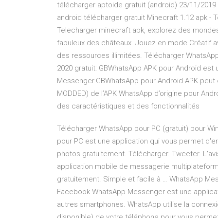
télécharger aptoide gratuit (android) 23/11/2019 
android télécharger gratuit Minecraft 1.12 apk - T
Telecharger minecraft apk, explorez des mondes in
fabuleux des châteaux. Jouez en mode Créatif a
des ressources illimitées. Télécharger WhatsAp
2020 gratuit: GBWhatsApp APK pour Android est un
Messenger.GBWhatsApp pour Android APK peut ég
MODDED) de l’APK WhatsApp d’origine pour Andro
des caractéristiques et des fonctionnalités
Télécharger WhatsApp pour PC (gratuit) pour Wi
pour PC est une application qui vous permet d'e
photos gratuitement. Télécharger. Tweeter. L'avis
application mobile de messagerie multiplatefor
gratuitement. Simple et facile à … WhatsApp Me
Facebook WhatsApp Messenger est une applicati
autres smartphones. WhatsApp utilise la connexio
disponible) de votre téléphone pour vous perme